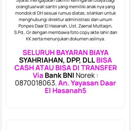
Syarat mengajukan takhfif/ keringanan biaya bagi
orangtua/wali santri yang memiliki anak nya yang
mondok di DH sesuai rumus diatas, silahkan untuk
menghubungi direktur administrasi dan umum
Ponpes Daar El Hasanah, Ust. Zaenal Muttaqin,
S.Pd., Gr dengan membawa foto copy akte lahir dan
KK serta menunjukan dokumen aslinya.
SELURUH BAYARAN BIAYA
SYAHRIAHAN, DPP, DLL
BISA
CASH ATAU BISA DI TRANSFER
Via
Bank BNI
Norek :
0870018063.
An. Yayasan Daar
El Hasanah5