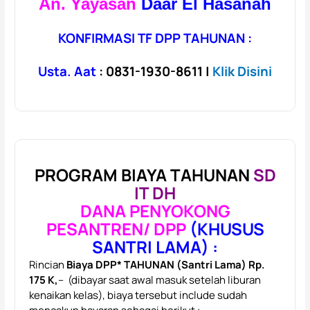
An. Yayasan
Daar El Hasanah
KONFIRMASI TF DPP TAHUNAN :
Usta. Aat
: 0831-1930-8611 |
Klik Disini
PROGRAM BIAYA TAHUNAN
SD
IT DH
DANA PENYOKONG
PESANTREN/ DPP
(KHUSUS
SANTRI LAMA) :
Rincian
Biaya DPP* TAHUNAN (Santri Lama) Rp.
175 K,
– (dibayar saat awal masuk setelah liburan
kenaikan kelas), biaya tersebut include sudah