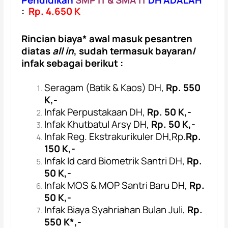
:
Rp. 4.650 K
Rincian biaya* awal masuk pesantren
diatas
all in
, sudah termasuk bayaran/
infak sebagai berikut :
Seragam (Batik & Kaos) DH,
Rp. 550
K,-
Infak Perpustakaan DH,
Rp. 50 K,-
Infak Khutbatul Arsy DH,
Rp. 50 K,-
Infak Reg. Ekstrakurikuler DH,
Rp.
Rp.
150 K,-
Infak Id card Biometrik Santri DH,
Rp.
50 K,-
Infak MOS & MOP Santri Baru DH,
Rp.
50 K,-
Infak Biaya Syahriahan Bulan Juli,
Rp.
550 K*,-