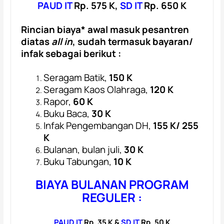
PAUD IT
Rp. 575 K,
SD IT
Rp. 650 K
Rincian biaya* awal masuk pesantren
diatas
all in
, sudah termasuk bayaran/
infak sebagai berikut :
Seragam Batik,
150 K
Seragam Kaos Olahraga,
120 K
Rapor,
60 K
Buku Baca,
30 K
Infak Pengembangan DH,
155 K/ 255
K
Bulanan, bulan juli,
30 K
Buku Tabungan,
10 K
BIAYA BULANAN PROGRAM
REGULER :
PAUD IT
Rp. 35 K &
SD IT
Rp. 50 K