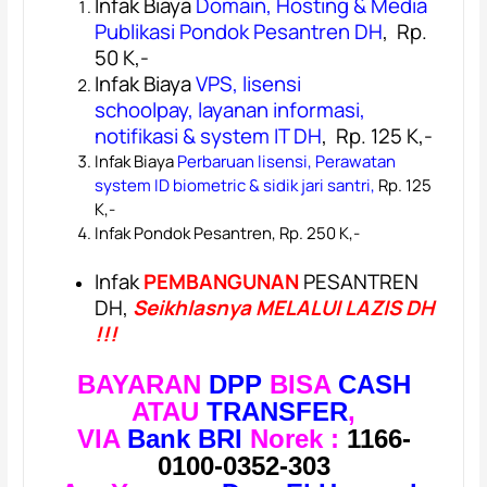
Infak Biaya
Domain, Hosting & Media
Publikasi Pondok Pesantren DH
, Rp.
50 K,-
Infak Biaya
VPS, lisensi
schoolpay,
layanan informasi,
notifikasi & system IT DH
,
Rp. 125 K,-
Infak Biaya
Perbaruan lisensi, Perawatan
system ID biometric & sidik jari santri,
Rp. 125
K,-
Infak Pondok Pesantren, Rp. 250 K,-
Infak
PEMBANGUNAN
PESANTREN
DH,
Seikhlasnya MELALUI LAZIS DH
!!!
BAYARAN
DPP
BISA
CASH
ATAU
TRANSFER
,
VIA
Bank BRI
Norek :
1166-
0100-0352-303