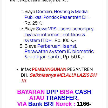
mencakup bayaran sebagai berikut :
Biaya
Domain, Hosting & Media
Publikasi Pondok Pesantren DH
,
Rp. 25 K,-
Biaya
Sewa VPS, lisensi schoolpay,
layanan informasi, notifikasi &
system IT DH
,
Rp. 100 K,-
Biaya
Perbaruan lisensi,
Perawatan system ID biometric
& sidik jari santri,
Rp. 50 K,-
Infak
PEMBANGUNAN
PESANTREN
DH,
Seikhlasnya MELALUI LAZIS DH
!!!
BAYARAN
DPP
BISA
CASH
ATAU
TRANSFER
,
VIA
Bank BRI
Norek :
1166-