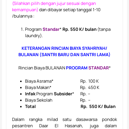
(Silahkan pilih dengan jujur sesuai dengan
kemampuan)
dan dibayar setiap tanggal 1-10
/bulannya :
Program
Standar
*
Rp. 550 K/ bulan
(tanpa
laundry).
KETERANGAN RINCIAN BIAYA SYAHRIYAH/
BULANAN (SANTRI BARU DAN SANTRI LAMA)
Rincian Biaya BULANAN
PROGRAM
STANDAR
*
Biaya Asrama* Rp. 100 K
Biaya Makan* Rp. 450 K
Infak
Program
Subsider
* Rp.
–
Biaya Sekolah Rp. –
Total Rp. 550 K/ Bulan
Dalam rangka milad satu dasawarsa pondok
pesantren Daar El Hasanah, juga dalam