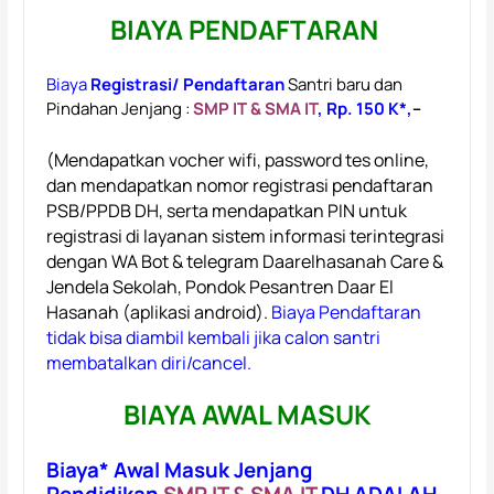
BIAYA PENDAFTARAN
Biaya
Registrasi/ Pendaftaran
Santri baru dan
Pindahan Jenjang :
SMP IT &
SMA IT
,
Rp. 150 K*,
–
(Mendapatkan vocher wifi, password tes online,
dan mendapatkan nomor registrasi pendaftaran
PSB/PPDB DH, serta mendapatkan PIN untuk
registrasi di layanan sistem informasi terintegrasi
dengan WA Bot & telegram Daarelhasanah Care &
Jendela Sekolah, Pondok Pesantren Daar El
Hasanah (aplikasi android).
Biaya Pendaftaran
tidak bisa diambil kembali jika calon santri
membatalkan diri/cancel.
BIAYA AWAL MASUK
Biaya* Awal Masuk Jenjang
Pendidikan
SMP IT & SMA IT
DH ADALAH