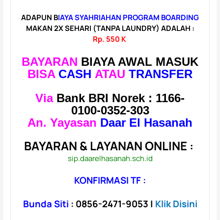
ADAPUN B
IAYA SYAHRIAHAN PROGRAM BOARDING
MAKAN 2X SEHARI (TANPA LAUNDRY) ADALAH :
Rp. 550 K
BAYARAN
BIAYA
AWAL MASUK
BISA
CASH
ATAU
TRANSFER
Via
Bank
BRI Norek :
1166-
0100-0352-303
An. Yayasan
Daar El Hasanah
BAYARAN & LAYANAN ONLINE :
sip.daarelhasanah.sch.id
KONFIRMASI TF :
Bunda Siti
: 0
856-2471-9053
|
Klik Disini