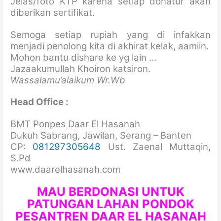
Jelas/foto KTP karena setiap donatur akan
diberikan sertifikat.
Semoga setiap rupiah yang di infakkan
menjadi penolong kita di akhirat kelak, aamiin.
Mohon bantu dishare ke yg lain …
Jazaakumullah Khoiron katsiron.
Wassalamu’alaikum Wr.Wb
Head Office :
BMT Ponpes Daar El Hasanah
Dukuh Sabrang, Jawilan, Serang – Banten
CP:
081297305648
Ust. Zaenal Muttaqin,
S.Pd
www.daarelhasanah.com
MAU BERDONASI UNTUK
PATUNGAN LAHAN PONDOK
PESANTREN DAAR EL HASANAH