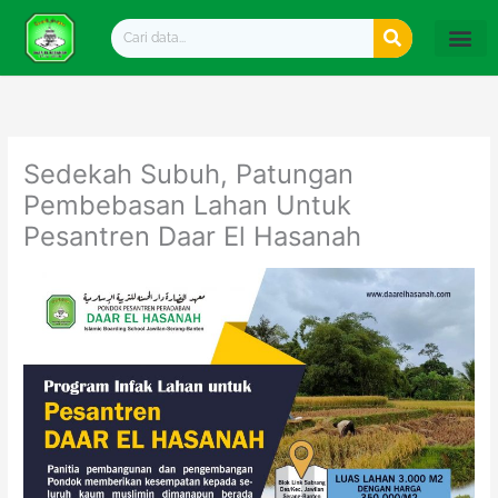
Lewati
Search
ke
konten
Sedekah Subuh, Patungan
Pembebasan Lahan Untuk
Pesantren Daar El Hasanah