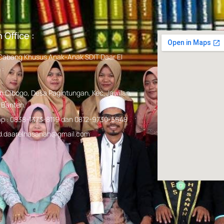
 Office :
Cabang Khusus Anak-Anak SDIT Daar El
 :
h Cibogo, Desa Pagintungan, Kec. Jawilan,
 Banten.
p : 0838-1373-8119 dan 0812-9730-5648
 sd.daarelhasanah@gmail.com