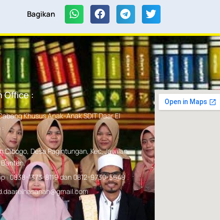
Bagikan
 Office :
Cabang Khusus Anak-Anak SDIT Daar El
 :
h Cibogo, Desa Pagintungan, Kec. Jawilan,
 Banten.
p : 0838-1373-8119 dan 0812-9730-5648
 sd.daarelhasanah@gmail.com