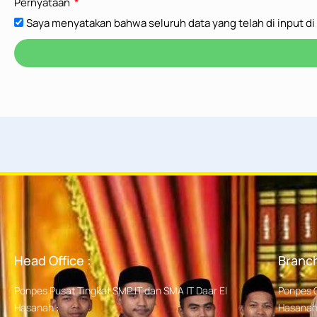
Pernyataan
Saya menyatakan bahwa seluruh data yang telah di input di
Head Office :
Branch
Ponpes Pusat Tingkat SMP IT dan SMA IT Daar El
Ponpes 
Hasanah :
Hasanah