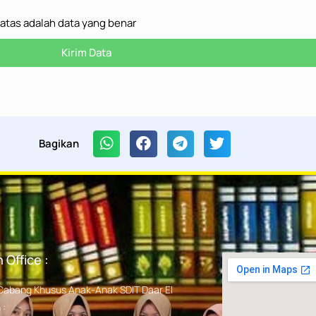
 atas adalah data yang benar
Kirim Data
Bagikan
 Office :
Cabang Khusus Anak-Anak SDIT Daar El
 :